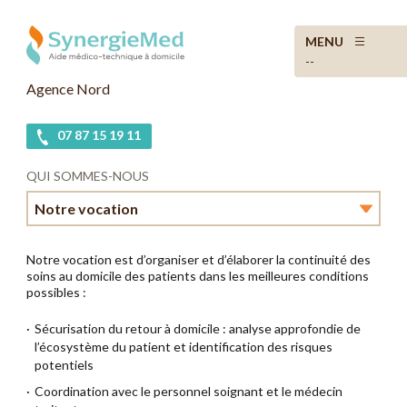
MENU
--
Agence Nord
07 87 15 19 11
QUI SOMMES-NOUS
Notre vocation
Le mot du directeur d’agence
Notre vocation est d’organiser et d’élaborer la continuité des
soins au domicile des patients dans les meilleures conditions
En bref
possibles :
Sécurisation du retour à domicile : analyse approfondie de
Notre vocation
l’écosystème du patient et identification des risques
potentiels
Le Groupe Zephyr
Coordination avec le personnel soignant et le médecin