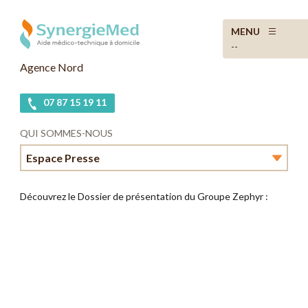
MENU
--
Agence Nord
07 87 15 19 11
QUI SOMMES-NOUS
Espace Presse
Le mot du directeur d’agence
Découvrez le Dossier de présentation du Groupe Zephyr :
En bref
Notre vocation
Le Groupe Zephyr