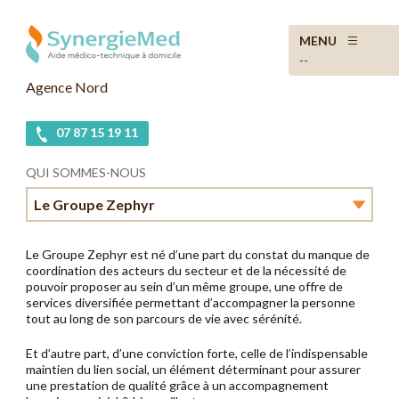
MENU
--
Agence Nord
07 87 15 19 11
QUI SOMMES-NOUS
Le Groupe Zephyr
Le mot du directeur d’agence
Le Groupe Zephyr est né d’une part du constat du manque de
coordination des acteurs du secteur et de la nécessité de
En bref
pouvoir proposer au sein d’un même groupe, une offre de
services diversifiée permettant d’accompagner la personne
tout au long de son parcours de vie avec sérénité.
Notre vocation
Et d’autre part, d’une conviction forte, celle de l’indispensable
Le Groupe Zephyr
maintien du lien social, un élément déterminant pour assurer
une prestation de qualité grâce à un accompagnement